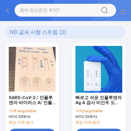
IVD 급속 시험 스트립
(2)
SARS-CoV-2 / 인플루
빠르고 쉬운 인플루엔자
엔자 바이러스 A/ 인플
Ag A 검사 비인두 도말
루엔자 바이러스 B 항원
결과 5분 이내, 4-30°C
가격:
negotiable
가격:
negotiable
검사 키트 IVD 급속 테스
환경에 적합
MOQ:
500kits
MOQ:
500kits
트 스트립
최신 가격 받기
최신 가격 받기