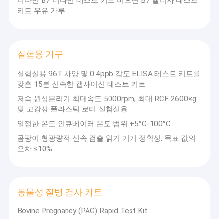
비타민 B7 비타민 테스트 키트 비오틴 B7 엘리사 테스트
응제는 다양한 사양으로 제공되며 전체 범위입니다.그들은
우리 에 관한 것
키트 우유 가루
매우 정확하고 신뢰할 수 있으며 강한 안정성을 가지고 있
습니다. 제품에는 수의학 잔류 검사 키트, 미코 독소 검사 키
공장 투어
트, 농약 검사 키트, 식품 구성 요소 테스트 키트, 호르몬 테
스트 키트 등이 있습니다.,조류 독소 검사 키트 및 빠른 테스
품질 관리
실험용 기구
트 스트립 ((빠르고 편리하며 15분 이내에 결과를 얻을 수
있습니다. 다양한 예비 검사를 위해 현장 검사에 적합합니
실험실용 96T 사양 및 0.4ppb 감도 ELISA 테스트 키트를
저희와 연락
다.) 동물 전염병 검사 키트,동물 전염병 빠른 테스트 스트
갖춘 15분 신속한 캡사이신 테스트 키트
립플루오레센스 양적 검출 카드, 그리고 생산 실험 장비, 예
를 들어: 마이크로 플레이트 리더, 플루오레센스 양적 검출
뉴스
저속 원심분리기 최대속도 5000rpm, 최대 RCF 2600×g
기, 스펙트럼 포토미터, 쉐이커, 파이펫 등
및 고강성 플라스틱 로터 실험실용
사건
동시에, 회사는 인간 지향적인 기업 문화에 큰 중요성을 부
일정한 온도 인큐베이터 온도 범위 +5°C-100°C
여하고 조화로운 기업을 건설하기 위해 노력합니다.,서비스
곰팡이 형광량적 신속 검출 읽기 기기 정확성: 목표 값의
의 발전"과 "공실한 서비스"의 정책, 우리는 많은 수의 사용
오차 ≤10%
자의 깊은 애정을 얻었습니다.,회사 의 제품 은 끊임없이 업
동물용 약물 잔류 검사 키트
데이트 되고 새로운 제품 들 이 지속적으로 소개 되고 있습
니다또한 제품 구조는 지속적으로 조정되고 최적화되고 있
습니다.그리고 그것은 신속하고 효과적인 지원뿐만 아니라
미코톡신 Elisa Kit
동물성 질병 검사 키트
만족스러운 판매 후 서비스를 제공하는 데 최선을 다하고
있습니다..
식품 안전 신속 검사 키트
Bovine Pregnancy (PAG) Rapid Test Kit