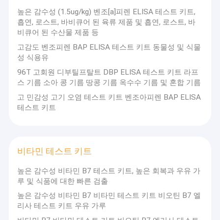
높은 감수성 (1.5ug/kg) 벤조[a]피렌 ELISA 테스트 키트,
흡연, 로스트, 바비큐어 된 육류 제품 및 흡연, 로스트, 바
비큐어 된 수산물 제품 등
고감도 벤조피렌 BAP ELISA 테스트 키트 동물성 및 식물
성 식용유
96T 고회원 디부틸프탈트 DBP ELISA 테스트 키트 라프
스 기름 소아 콩 기름 땅콩 기름 옥수수 기름 및 혼합 기름
고 민감성 고기 오염 테스트 키트 벤조아피렌 BAP ELISA
테스트 키트
비타민 테스트 키트
집
높은 감수성 비타민 B7 테스트 키트, 높은 회복과 우유 가
마오밍 첸후이 바이오 기술 회사는 식품 안전성 신속
루 및 식품에 대한 빠른 검출
제품
검출 제품의 연구 개발, 생산 및 판매를 통합하는 기업입니
높은 감수성 비타민 B7 비타민 테스트 키트 비오틴 B7 엘
다. 현재 회사는 5 명의 박사,6 석사 및 20 학부 수준의 전문
리사 테스트 키트 우유 가루
R&D 직원, 강력한 기술력을 가지고 있습니다. 많은 식품 기
비디오
업, 대학 및 연구 기관과 협력했습니다.식품 안전 테스트 반